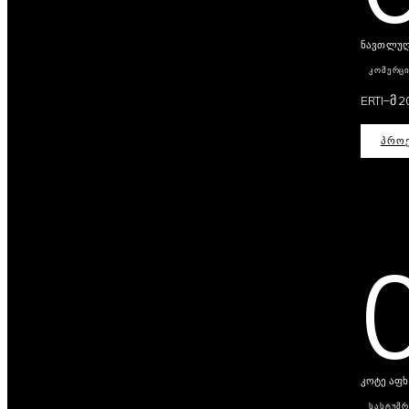
ნავთლუღი
ᲙᲝᲛᲔᲠᲪ
ERTI-მ 
ᲞᲠᲝᲔ
კოტე აფხა
ᲡᲐᲡᲢᲣᲛ