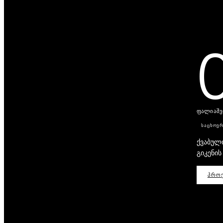
ფალიაშვი
ᲡᲐᲪᲮᲝᲕ
ქვაბული
გიკენი
ᲞᲠᲝᲔ