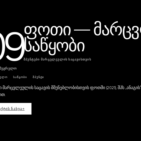
ფოთი — მარც
09
საწყობი
ᲨᲞᲣᲜᲢᲔᲑᲘ ᲛᲐᲠᲪᲕᲚᲔᲣᲚᲘᲡ ᲡᲐᲪᲐᲕᲘᲡᲗᲕᲘᲡ
ამეგრელო
ᲕᲔᲚᲝ
ᲡᲐᲬᲧᲝᲑᲘ
ᲨᲞᲣᲜᲢᲘ
ი მარცვლეულის საცავის მშენებლობისთვის ფოთში (2021), შპს „ანაგის
ით.
ᲥᲢᲘᲡ ᲜᲐᲮᲕᲐ
→