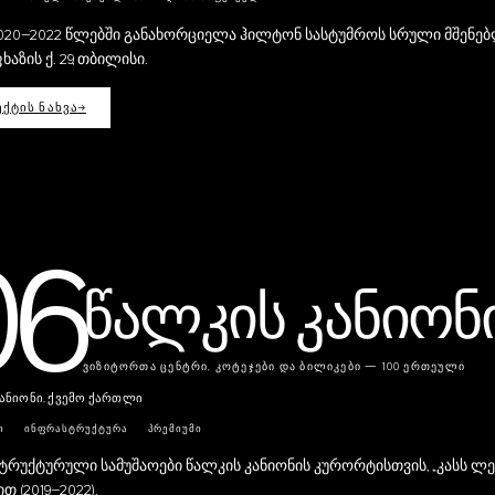
2020–2022 წლებში განახორციელა ჰილტონ სასტუმროს სრული მშენებ
ხაზის ქ. 29, თბილისი.
ᲥᲢᲘᲡ ᲜᲐᲮᲕᲐ
→
06
წალკის კანიონ
ᲕᲘᲖᲘᲢᲝᲠᲗᲐ ᲪᲔᲜᲢᲠᲘ, ᲙᲝᲢᲔᲯᲔᲑᲘ ᲓᲐ ᲑᲘᲚᲘᲙᲔᲑᲘ — 100 ᲔᲠᲗᲔᲣᲚᲘ
ანიონი, ქვემო ქართლი
Ი
ᲘᲜᲤᲠᲐᲡᲢᲠᲣᲥᲢᲣᲠᲐ
ᲞᲠᲔᲛᲘᲣᲛᲘ
რუქტურული სამუშაოები წალკის კანიონის კურორტისთვის, „კასს ლე
თ (2019–2022).