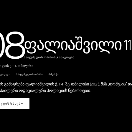
08
ფალიაშვილი 11
ᲡᲐᲤᲣᲫᲕᲚᲘᲡ ᲝᲠᲛᲝᲡ ᲒᲐᲛᲐᲒᲠᲔᲑᲐ
ლის ქ. 114, თბილისი
ᲠᲔᲑᲔᲚᲘ
ᲡᲐᲤᲣᲫᲕᲚᲘᲡ ᲝᲠᲛᲝ
ᲨᲞᲣᲜᲢᲘ
ს გამაგრება ფალიაშვილის ქ. 114-ზე, თბილისი (2021), შპს „დომუსის" 
ს პაილერი ოფიციალური პოლიციის ნებართვით.
ᲥᲢᲘᲡ ᲜᲐᲮᲕᲐ
→