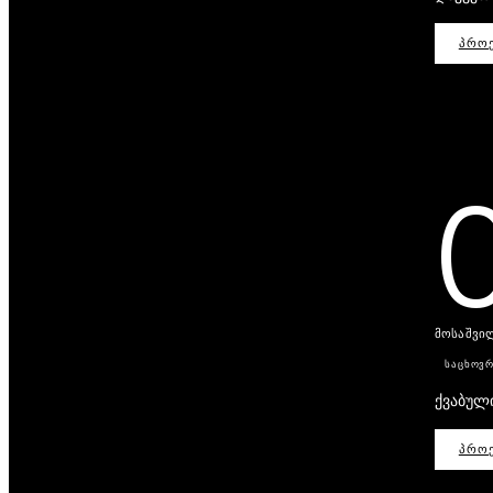
ᲞᲠᲝᲔ
მოსაშვილ
ᲡᲐᲪᲮᲝᲕ
ქვაბული
ᲞᲠᲝᲔ