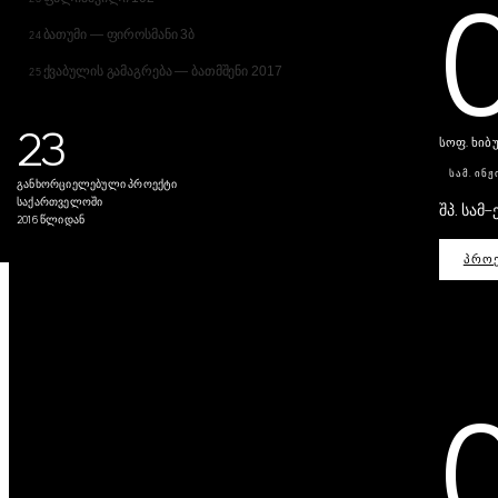
ბათუმი — ფიროსმანი 3ბ
24
ქვაბულის გამაგრება — ბათმშენი 2017
25
23
სოფ. ხიბ
ᲡᲐᲛ. ᲘᲜᲟ
განხორციელებული პროექტი
საქართველოში
შპ. სამ-
2016 წლიდან
ᲞᲠᲝᲔ