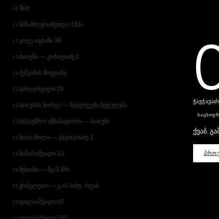
Test
10
წინამძღვრიშვილი 113ა
11
კოტე აფხაზი 39
12
ბათუმი — კობალაძე 2
13
პუშკინის მოედანი
14
სარაჯიშვილი 29
15
ჭავჭავაძი
ბათუმის პორტი — წყალქვეშა შედუღება
16
ᲡᲐᲪᲮᲝᲕ
სასტუმრო ამბასადორი — ბათუმი
17
ქვაბ. გა
სითი მოლი — ქავთარაძე 1
18
მამარაშვილი 13
ᲞᲠᲝᲔ
19
მუხიანი — მე-3 მ/რ
20
ქობულეთი — კ-ის სისტ. რეაბ.
21
ფალიაშვილი 87
22
ფალიაშვილი 102
23