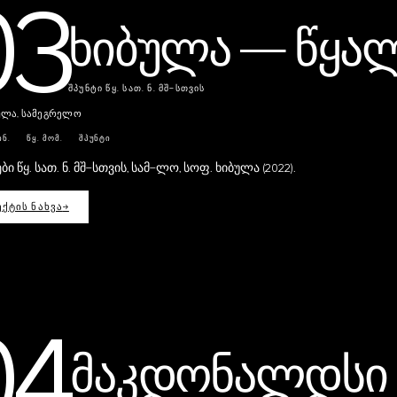
03
ხიბულა — წყა
ᲨᲞᲣᲜᲢᲘ ᲬᲧ. ᲡᲐᲗ. Ნ. ᲛᲨ-ᲡᲗᲕᲘᲡ
ულა, სამეგრელო
ᲘᲜ.
ᲬᲧ. ᲛᲝᲛ.
ᲨᲞᲣᲜᲢᲘ
ები წყ. სათ. ნ. მშ-სთვის, სამ-ლო, სოფ. ხიბულა (2022).
ᲥᲢᲘᲡ ᲜᲐᲮᲕᲐ
→
04
მაკდონალდსი