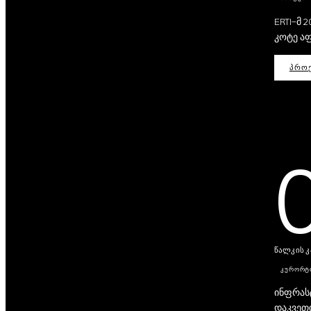
ERTI-მ 
კოტე აფ
ᲞᲠᲝᲔ
წალკის კ
ᲙᲣᲠᲝᲠᲢ
ინფრასტ
დაკვეთი