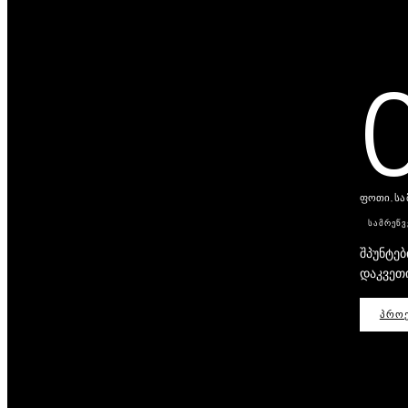
ფოთი, ს
ᲡᲐᲛᲠᲔᲬ
შპუნტებ
დაკვეთ
ᲞᲠᲝᲔ