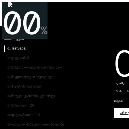
00
%
ᲞᲠᲝᲔᲥᲢᲔᲑᲘ
0
TestSaba
01
ჭავჭავაძე 31
02
ხიბულა — წყალმომარ. სათავო
03
მაკდონალდსი ნავთლუღი
04
dsgsdfg
ჰილტონი თბილისი
05
CIVIL
წალკის კანიონის კურორტი
06
sdgdsf
მოსაშვილი 26
07
ᲞᲠᲝᲔ
ფალიაშვილი 114
08
ფოთი — მარცვლეულის საწყობი
09