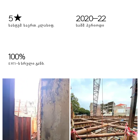
5★
2020–22
ᲡᲐᲡᲢᲣᲛ. ᲡᲐᲔᲠᲗ. ᲙᲚᲐᲡᲘᲤ.
ᲡᲐᲛᲨ. ᲞᲔᲠᲘᲝᲓᲘ
100%
ERTI-Ს ᲡᲠᲣᲚᲘ ᲒᲐᲜᲮ.