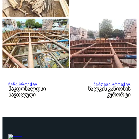
ᲬᲘᲜᲐ ᲞᲠᲝᲔᲥᲢᲘ
ᲨᲔᲛᲓᲔᲒᲘ ᲞᲠᲝᲔᲥᲢᲘ
მაკდონალდსი
წალკის კანიონის
ნავთლუღი
კურორტი