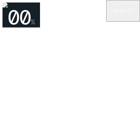
00
MENU
%
05
ᲞᲠᲝᲔᲥᲢᲔᲑᲖᲔ ᲓᲐᲑᲠᲣᲜᲔᲑᲐ
ჰილტონი თბილისი
ᲡᲐᲤᲣᲫᲕᲔᲚᲘ ᲓᲐ ᲡᲠᲣᲚᲘ ᲛᲨᲔᲜᲔᲑᲚᲝᲑᲐ
ᲡᲐᲡᲢᲣᲛᲠᲝ
ᲡᲠᲣᲚᲘ ᲛᲨᲔᲜᲔᲑᲚᲝᲑᲐ
ᲦᲠᲛᲐ ᲡᲐᲤᲣᲫᲕᲔᲚᲘ
კოტე აფხაზის ქ. 29, თბილისი
—
2020–2022