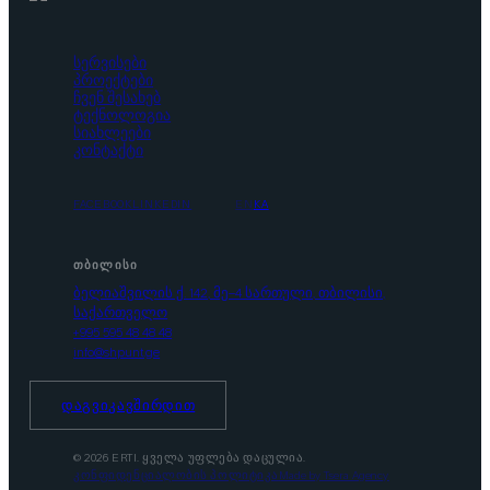
სერვისები
პროექტები
ჩვენ შესახებ
ტექნოლოგია
სიახლეები
კონტაქტი
FACEBOOK
LINKEDIN
EN
KA
ᲗᲑᲘᲚᲘᲡᲘ
ბელიაშვილის ქ. 142, მე-4 სართული, თბილისი,
საქართველო
+995 595 48 48 48
info@shpunt.ge
ᲓᲐᲒᲕᲘᲙᲐᲕᲨᲘᲠᲓᲘᲗ
© 2026 ERTI. ყველა უფლება დაცულია.
კონფიდენციალობის პოლიტიკა
Made by Tsera Agency