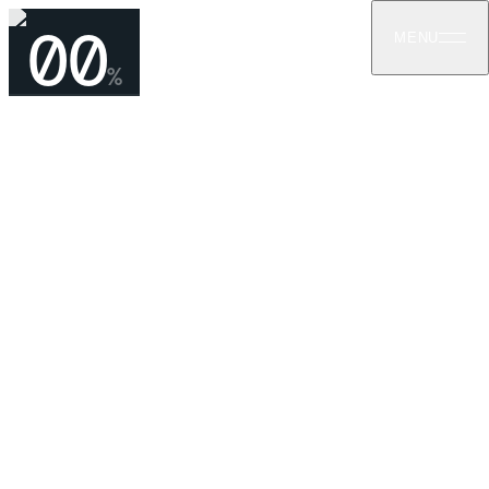
00
MENU
%
09
ᲞᲠᲝᲔᲥᲢᲔᲑᲖᲔ ᲓᲐᲑᲠᲣᲜᲔᲑᲐ
ფოთი —
მარცვლეულის
საწყობი
ᲨᲞᲣᲜᲢᲔᲑᲘ ᲛᲐᲠᲪᲕᲚᲔᲣᲚᲘᲡ ᲡᲐᲪᲐᲕᲘᲡᲗᲕᲘᲡ
ფოთი, სამეგრელო
—
2021
ᲡᲐᲛᲠᲔᲬᲕᲔᲚᲝ
ᲡᲐᲬᲧᲝᲑᲘ
ᲨᲞᲣᲜᲢᲘ