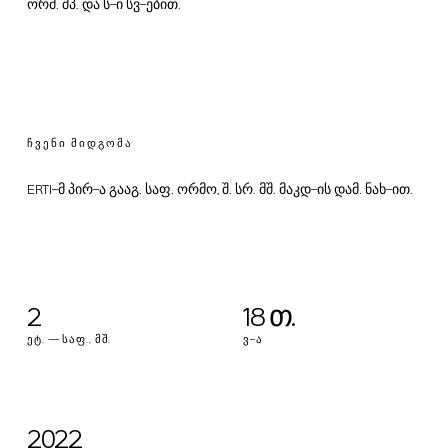
ორმ. შპ. და ს-ი სვ-ებით.
ᲩᲕᲔᲜᲘ ᲛᲘᲓᲒᲝᲛᲐ
ERTI-მ პირ-ა გააგ. საფ. ორმო, შ. სრ. მშ. მაკდ-ის დამ. ნახ-ით.
2
18 თ.
ᲔᲢ. — ᲡᲐᲤ., ᲛᲨ.
Ვ-Ა
2022