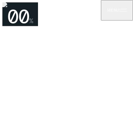
00
MENU
%
04
ᲞᲠᲝᲔᲥᲢᲔᲑᲖᲔ ᲓᲐᲑᲠᲣᲜᲔᲑᲐ
მაკდონალდსი
ნავთლუღი
ᲡᲐᲤᲣᲫᲕᲚᲘᲡ ᲝᲠᲛᲝ ᲓᲐ ᲡᲠᲣᲚᲘ ᲛᲨᲔᲜᲔᲑᲚᲝᲑᲐ
ᲙᲝᲛᲔᲠᲪᲘᲣᲚᲘ
ᲡᲠᲣᲚᲘ ᲛᲨᲔᲜᲔᲑᲚᲝᲑᲐ
ნავთლუღის ქ. 8, თბილისი
—
2021–2022