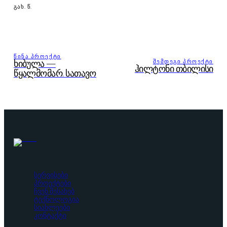
ᲒᲐᲮ. Წ.
ᲬᲘᲜᲐ ᲞᲠᲝᲔᲥᲢᲘ
ᲨᲔᲛᲓᲔᲒᲘ ᲞᲠᲝᲔᲥᲢᲘ
ხიბულა —
ჰილტონი თბილისი
წყალმომარ. სათავო
სერვისები
პროექტები
ჩვენ შესახებ
ტექნოლოგია
სიახლეები
კონტაქტი