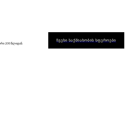
ᲩᲕᲔᲜᲘ ᲡᲐᲥᲛᲘᲐᲜᲝᲑᲘᲡ ᲡᲤᲔᲠᲝᲔᲑᲘ
რი 2016 წლიდან.