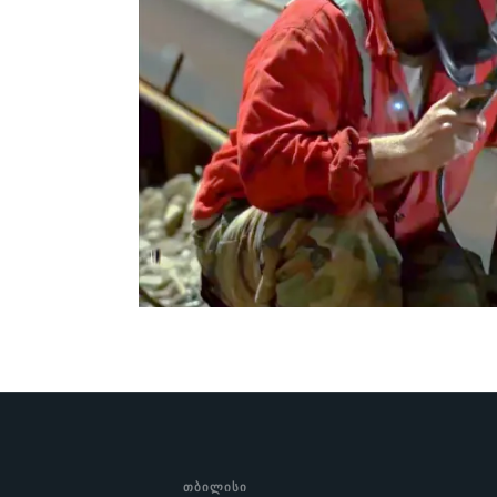
ᲗᲑᲘᲚᲘᲡᲘ