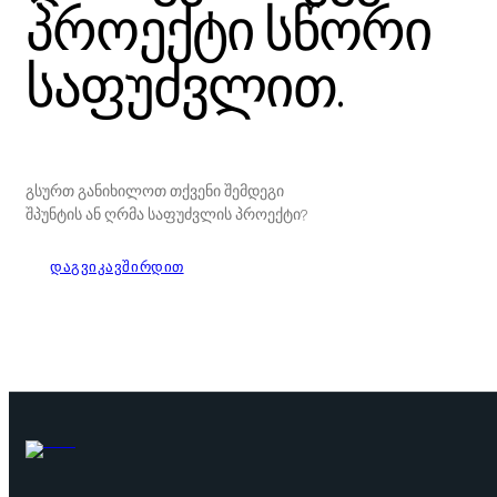
პროექტი სწორი
საფუძვლით.
გსურთ განიხილოთ თქვენი შემდეგი
შპუნტის ან ღრმა საფუძვლის პროექტი?
ᲓᲐᲒᲕᲘᲙᲐᲕᲨᲘᲠᲓᲘᲗ