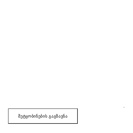
ᲛᲝᲒᲕᲬᲔᲠᲔᲗ ᲨᲔᲢᲧᲝᲑᲘᲜᲔᲑᲐ
სრული სახელი
*
ელ. ფოსტა
*
ტელეფონი (სურვილისამებრ)
თქვენი შეტყობინება
*
ᲨᲔᲢᲧᲝᲑᲘᲜᲔᲑᲘᲡ ᲒᲐᲒᲖᲐᲕᲜᲐ