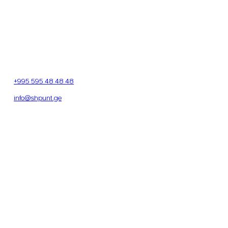
ᲓᲐᲒᲕᲘᲙᲐᲕᲨᲘᲠᲓᲘᲗ
მისამართი
ბელიაშვილის ქ. 142, მე-4 სართული, ოთახი 405
თბილისი, საქართველო
ტელეფონი
+995 595 48 48 48
ელ. ფოსტა
info@shpunt.ge
ᲡᲐᲛᲣᲨᲐᲝ ᲡᲐᲐᲗᲔᲑᲘ
ორშაბათი – პარასკევი
9:00 – 20:00
შაბათი
11:00 – 19:00
კვირა
12:00 – 18:00