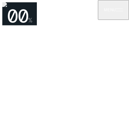
00
MENU
%
ᲙᲝᲜᲢᲐᲥᲢᲘ
დაგვიკავშირდით თქვენი
პროექტის განსახილველად
კონსულტაციებისთვის, ფასების შეთავაზებებისა
და ტექნიკური კითხვებისთვის —
დაგვიკავშირდით ტელეფონით ან ელ. ფოსტით.
ვპასუხობთ ერთ სამუშაო დღეში.