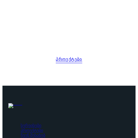
ნახეთ, რა ავაშენეთ მთელი
საქართველოს მასშტაბით.
ᲞᲠᲝᲔᲥᲢᲔᲑᲘ
სერვისები
პროექტები
ჩვენ შესახებ