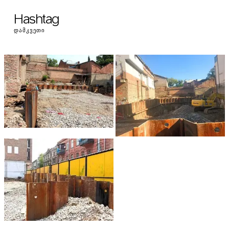
Hashtag
ᲓᲐᲛᲙᲕᲔᲗᲘ