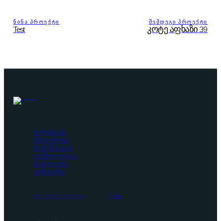
ᲬᲘᲜᲐ ᲞᲠᲝᲔᲥᲢᲘ
ᲨᲔᲛᲓᲔᲒᲘ ᲞᲠᲝᲔᲥᲢᲘ
Test
კოტე აფხაზი 39
სერვისები
პროექტები
ჩვენ შესახებ
ტექნოლოგია
სიახლეები
კონტაქტი
FACEBOOK
LINKEDIN
EN
KA