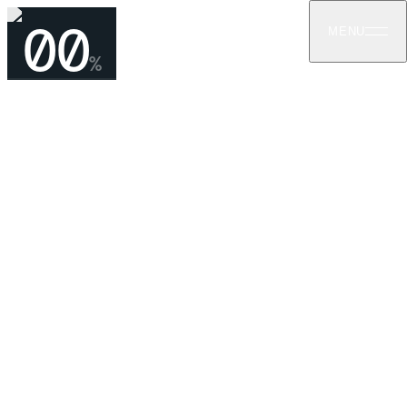
00
MENU
%
11
ᲞᲠᲝᲔᲥᲢᲔᲑᲖᲔ ᲓᲐᲑᲠᲣᲜᲔᲑᲐ
წინამძღვრიშვილი
113ა
ᲥᲕᲐᲑᲣᲚᲘᲡ ᲒᲐᲛᲐᲒᲠᲔᲑᲘᲡ ᲡᲐᲛᲣᲨᲐᲝᲔᲑᲘ
ᲡᲐᲪᲮᲝᲕᲠᲔᲑᲔᲚᲘ
ᲡᲐᲤᲣᲫᲕᲚᲘᲡ ᲝᲠᲛᲝ
ᲨᲞᲣᲜᲢᲘ
წინამძღვრიშვილის ქ. 113ა, თბილისი
—
2020