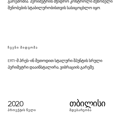
გარემოშია. პერიმეტრის მჭიდრო კონტროლი მეზობელი
შენობების სტაბილურობისთვის სასიცოცხლო იყო.
ᲩᲕᲔᲜᲘ ᲛᲘᲓᲒᲝᲛᲐ
ERTI-მ პრეს-ინ მეთოდით სტალური შპუნტის სრული
პერიმეტრი დააინსტალირა, ვიბრაციის გარეშე.
2020
თბილისი
ᲞᲠᲝᲔᲥᲢᲘᲡ ᲬᲔᲚᲘ
ᲛᲓᲔᲑᲐᲠᲔᲝᲑᲐ